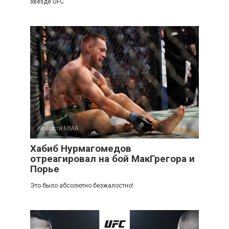
звезде UFC
Новости ММА
0
Хабиб Нурмагомедов
отреагировал на бой МакГрегора и
Порье
Это было абсолютно безжалостно!