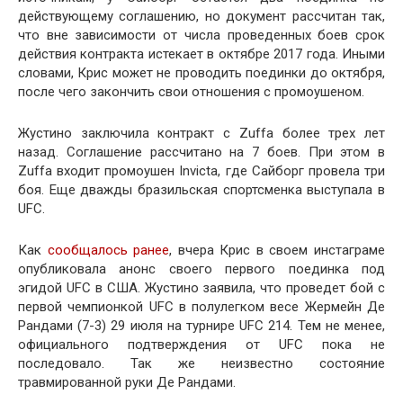
действующему соглашению, но документ рассчитан так,
что вне зависимости от числа проведенных боев срок
действия контракта истекает в октябре 2017 года. Иными
словами, Крис может не проводить поединки до октября,
после чего закончить свои отношения с промоушеном.
Жустино заключила контракт с Zuffa более трех лет
назад. Соглашение рассчитано на 7 боев. При этом в
Zuffa входит промоушен Invicta, где Сайборг провела три
боя. Еще дважды бразильская спортсменка выступала в
UFC.
Как
сообщалось ранее
, вчера Крис в своем инстаграме
опубликовала анонс своего первого поединка под
эгидой UFC в США. Жустино заявила, что проведет бой с
первой чемпионкой UFC в полулегком весе Жермейн Де
Рандами (7-3) 29 июля на турнире UFC 214. Тем не менее,
официального подтверждения от UFC пока не
последовало. Так же неизвестно состояние
травмированной руки Де Рандами.