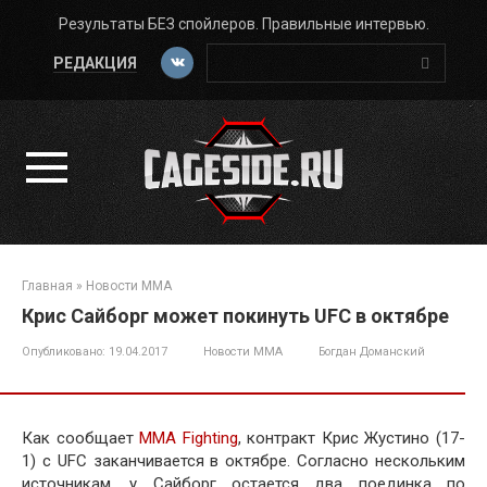
Перейти
Результаты БЕЗ спойлеров. Правильные интервью.
к
Поиск:
контенту
РЕДАКЦИЯ
Главная
»
Новости ММА
Крис Сайборг может покинуть UFC в октябре
Опубликовано:
19.04.2017
Новости ММА
Богдан Доманский
Как сообщает
MMA Fighting
, контракт Крис Жустино (17-
1) с UFC заканчивается в октябре. Согласно нескольким
источникам, у Сайборг остается два поединка по