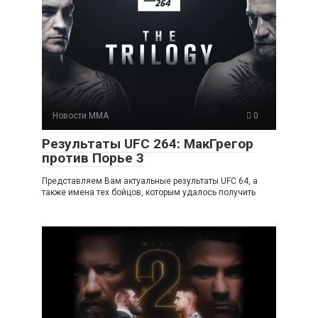
Новости ММА
0
Результаты UFC 264: МакГрегор
против Порье 3
Представляем Вам актуальные результаты UFC 64, а
также имена тех бойцов, которым удалось получить