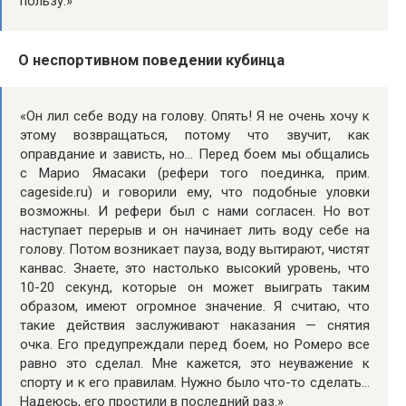
пользу.»
О неспортивном поведении кубинца
«Он лил себе воду на голову. Опять! Я не очень хочу к
этому возвращаться, потому что звучит, как
оправдание и зависть, но… Перед боем мы общались
с Марио Ямасаки (рефери того поединка, прим.
cageside.ru) и говорили ему, что подобные уловки
возможны. И рефери был с нами согласен. Но вот
наступает перерыв и он начинает лить воду себе на
голову. Потом возникает пауза, воду вытирают, чистят
канвас. Знаете, это настолько высокий уровень, что
10-20 секунд, которые он может выиграть таким
образом, имеют огромное значение. Я считаю, что
такие действия заслуживают наказания — снятия
очка. Его предупреждали перед боем, но Ромеро все
равно это сделал. Мне кажется, это неуважение к
спорту и к его правилам. Нужно было что-то сделать…
Надеюсь, его простили в последний раз.»