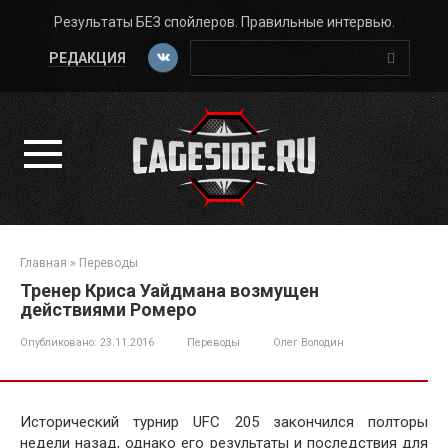
Перейти
Результаты БЕЗ спойлеров. Правильные интервью.
к
Поиск:
контенту
РЕДАКЦИЯ
Главная
»
Переводы
Тренер Криса Уайдмана возмущен
действиями Ромеро
Опубликовано:
23.11.2016
Переводы
Олег Володин
Исторический турнир UFC 205 закончился полторы
недели назад, однако его результаты и последствия для