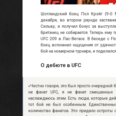
Шотландский боец Пол Крэйг (9-0 
декабря, во втором раунде застави
Сильву, и получил бонус за выступл
британец не собирается. Теперь ему 
UFC 209 в Лас-Вегасе. В беседе с F
боец вспомнил ощущения от удачного
бой на номерном турнире, и поделилс
О дебюте в UFC
«Честно говоря, это был просто очередной б
не фанат UFC, я не фанат смешанных е
наслаждаюсь этим. Есть люди, которые де
тот бой не был особенным. Единственны
количество фанатов. Это придало остроты