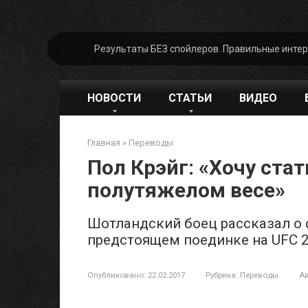
Перейти
Результаты БЕЗ спойлеров. Правильные инте
к
контенту
НОВОСТИ
СТАТЬИ
ВИДЕО
Главная
»
Переводы
Пол Крэйг: «Хочу ста
полутяжелом весе»
Шотландский боец рассказал о 
предстоящем поединке на UFC 2
Опубликовано:
22.02.2017
Рубрика:
Переводы
Ав