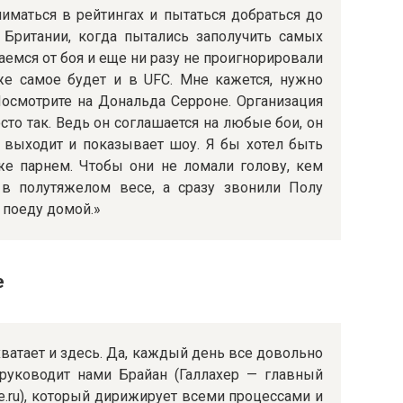
ниматься в рейтингах и пытаться добраться до
 Британии, когда пытались заполучить самых
емся от боя и еще ни разу не проигнорировали
же самое будет и в UFC. Мне кажется, нужно
Посмотрите на Дональда Серроне. Организация
осто так. Ведь он соглашается на любые бои, он
 выходит и показывает шоу. Я бы хотел быть
же парнем. Чтобы они не ломали голову, кем
в полутяжелом весе, а сразу звонили Полу
 поеду домой.»
е
хватает и здесь. Да, каждый день все довольно
 руководит нами Брайан (Галлахер — главный
ide.ru), который дирижирует всеми процессами и