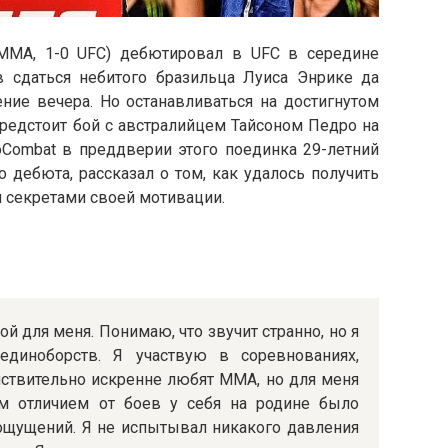
MMA, 1-0 UFC) дебютировал в UFC в середине
в сдаться небитого бразильца Луиса Энрике да
ение вечера. Но останавливаться на достигнутом
предстоит бой с австралийцем Тайсоном Педро на
loCombat в преддверии этого поединка 29-летний
 дебюта, рассказал о том, как удалось получить
я секретами своей мотивации.
ой для меня. Понимаю, что звучит странно, но я
диноборств. Я участвую в соревнованиях,
йствительно искренне любят ММА, но для меня
м отличием от боев у себя на родине было
 ощущений. Я не испытывал никакого давления