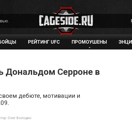
рвью.
БОЙЦЫ
РЕЙТИНГ UFC
ПРОМОУШЕНЫ
ЭНЦИ
ть Дональдом Серроне в
своем дебюте, мотивации и
09.
тор:
Олег Володин