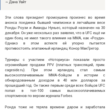
~ Дана Уайт
Эти слова президент промоушена произнес во время
анонса поединка бывшей чемпионки в легчайшем весе
Ронды Роузи и Аманды Нуньес, который назначен на 30
декабря. Он уже несколько раз заявлял, что в UFC ещё ни
один боец не имел такого влияния на ММА, как «Роуди».
Однако в этом аспекте ей упорно пытается
противостоять эпатажный ирландец Конор МакГрегор.
Турниры с участием «Ноториуса» показали просто
огромнейшие продажи PPV (платных трансляций, прим.
cageside.ru). При этом ирландец стал самым
высокооплачиваемым ММА-бойцом в истории с
обнародованным доходом в 40 млн долларов за
прошедший год. Он также первым среди всех бойцов UFC
попал в топ-100 самых высокооплачиваемых
спортсменов по версии журнала Forbes.
Ронда тоже не теряла времени даром и заработала