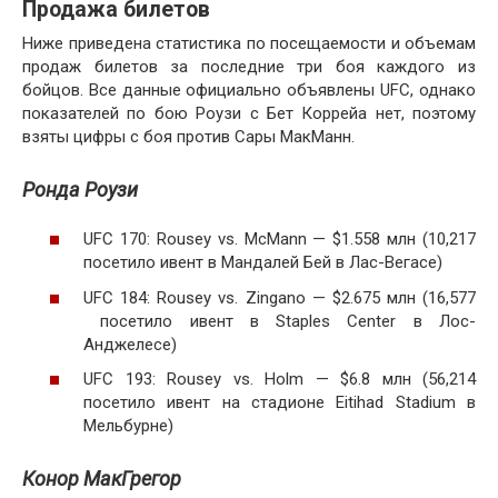
Продажа билетов
Ниже приведена статистика по посещаемости и объемам
продаж билетов за последние три боя каждого из
бойцов. Все данные официально объявлены UFC, однако
показателей по бою Роузи с Бет Коррейа нет, поэтому
взяты цифры с боя против Сары МакМанн.
Ронда Роузи
UFC 170: Rousey vs. McMann — $1.558 млн (10,217
посетило ивент в Мандалей Бей в Лас-Вегасе)
UFC 184: Rousey vs. Zingano — $2.675 млн (16,577
посетило ивент в Staples Center в Лос-
Анджелесе)
UFC 193: Rousey vs. Holm — $6.8 млн (56,214
посетило ивент на стадионе Eitihad Stadium в
Мельбурне)
Конор МакГрегор