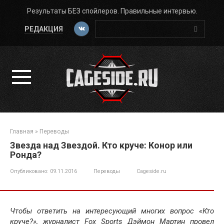
Перейти
Результаты БЕЗ спойлеров. Правильные интервью.
к
Поиск:
контенту
РЕДАКЦИЯ
Главная
»
Переводы
Звезда над Звездой. Кто круче: Конор или
Ронда?
Опубликовано:
09.11.2016
Переводы
Cageside.ru
Чтобы ответить на интересующий многих вопрос «Кто
круче?», журналист Fox Sports Дэймон Мартин провел