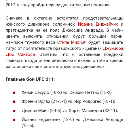
2017-м году пройдет сразу два титульных поединка.
Сначала в октагоне встретятся представительницы
женского дивизиона соломинок
Йоанна Енджейчик
и
претендентка на её пояс Джессика Андраде. В мейн-
ивенте выяснять отношения будут большие парни.
Чемпион тяжелого веса
Стипе Миочич
будет защищать
титул от посягательств бразильского «Цыгана»
Джуниора
Дос Сантоса
. Отметим, что и остальные поединки
главного карда очень интересны и важны с точки зрения
расстановки сил в соответствующих дивизионах.
Главные бои UFC 211:
Хенри Сехудо (10-2) vs. Серхио Петтис (15-2);
Фрэнки Эдгар (21-5-1) vs. Яир Родригес (10-1);
Демьян Майя (24-6) vs. Хорхе Масвидал (32-11);
Йоанна Енджейчик (13-0) vs. Джессика Андраде
(16-5);