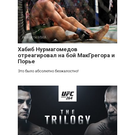
Новости ММА
0
Хабиб Нурмагомедов
отреагировал на бой МакГрегора и
Порье
Это было абсолютно безжалостно!