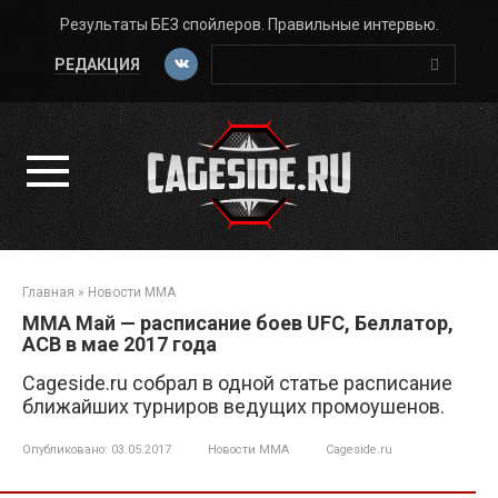
Перейти
Результаты БЕЗ спойлеров. Правильные интервью.
к
Поиск:
контенту
РЕДАКЦИЯ
Главная
»
Новости ММА
ММА Май — расписание боев UFC, Беллатор,
ACB в мае 2017 года
Cageside.ru собрал в одной статье расписание
ближайших турниров ведущих промоушенов.
Опубликовано:
03.05.2017
Новости ММА
Cageside.ru