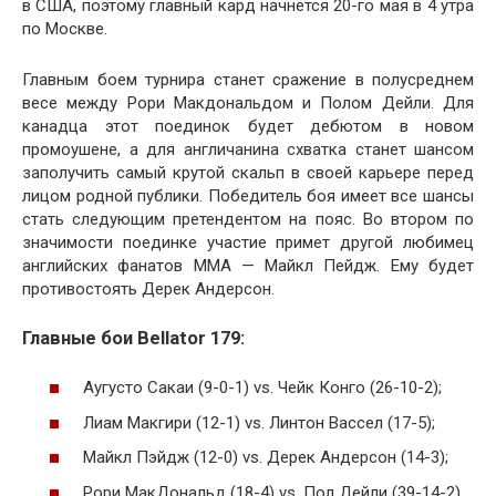
в США, поэтому главный кард начнется 20-го мая в 4 утра
по Москве.
Главным боем турнира станет сражение в полусреднем
весе между Рори Макдональдом и Полом Дейли. Для
канадца этот поединок будет дебютом в новом
промоушене, а для англичанина схватка станет шансом
заполучить самый крутой скальп в своей карьере перед
лицом родной публики. Победитель боя имеет все шансы
стать следующим претендентом на пояс. Во втором по
значимости поединке участие примет другой любимец
английских фанатов ММА — Майкл Пейдж. Ему будет
противостоять Дерек Андерсон.
Главные бои Bellator 179:
Аугусто Сакаи (9-0-1) vs. Чейк Конго (26-10-2);
Лиам Макгири (12-1) vs. Линтон Вассел (17-5);
Майкл Пэйдж (12-0) vs. Дерек Андерсон (14-3);
Рори МакДональд (18-4) vs. Пол Дейли (39-14-2).