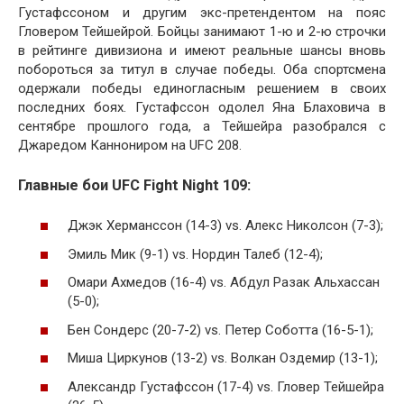
Густафссоном и другим экс-претендентом на пояс
Гловером Тейшейрой. Бойцы занимают 1-ю и 2-ю строчки
в рейтинге дивизиона и имеют реальные шансы вновь
побороться за титул в случае победы. Оба спортсмена
одержали победы единогласным решением в своих
последних боях. Густафссон одолел Яна Блаховича в
сентябре прошлого года, а Тейшейра разобрался с
Джаредом Каннониром на UFC 208.
Главные бои UFC Fight Night 109:
Джэк Херманссон (14-3) vs. Алекс Николсон (7-3);
Эмиль Мик (9-1) vs. Нордин Талеб (12-4);
Омари Ахмедов (16-4) vs. Абдул Разак Альхассан
(5-0);
Бен Сондерс (20-7-2) vs. Петер Соботта (16-5-1);
Миша Циркунов (13-2) vs. Волкан Оздемир (13-1);
Александр Густафссон (17-4) vs. Гловер Тейшейра