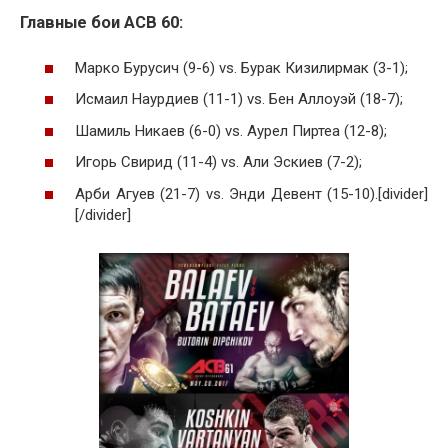
Главные бои ACB 60:
Марко Бурусич (9-6) vs. Бурак Кизилирмак (3-1);
Исмаил Наурдиев (11-1) vs. Бен Аллоуэй (18-7);
Шамиль Никаев (6-0) vs. Аурел Пиртеа (12-8);
Игорь Свирид (11-4) vs. Али Эскиев (7-2);
Арби Агуев (21-7) vs. Энди Девент (15-10).[divider]
[/divider]