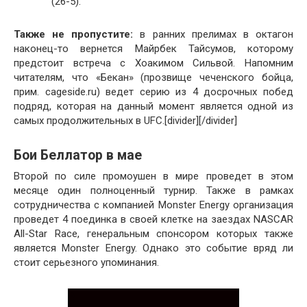
(26-5).
Также не пропустите:
в ранних прелимах в октагон
наконец-то вернется Майрбек Тайсумов, которому
предстоит встреча с Хоакимом Сильвой. Напомним
читателям, что «Бекан» (прозвище чеченского бойца,
прим. cageside.ru) ведет серию из 4 досрочных побед
подряд, которая на данный момент является одной из
самых продолжительных в UFC.[divider][/divider]
Бои Беллатор в мае
Второй по силе промоушен в мире проведет в этом
месяце один полноценный турнир. Также в рамках
сотрудничества с компанией Monster Energy организация
проведет 4 поединка в своей клетке на заездах NASCAR
All-Star Race, генеральным спонсором которых также
является Monster Energy. Однако это событие вряд ли
стоит серьезного упоминания.