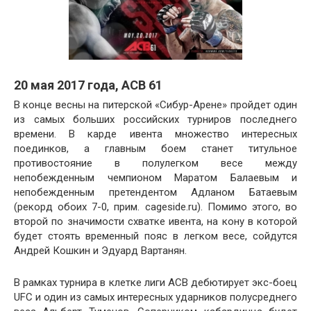
20 мая 2017 года, ACB 61
В конце весны на питерской «Сибур-Арене» пройдет один
из самых больших российских турниров последнего
времени. В карде ивента множество интересных
поединков, а главным боем станет титульное
противостояние в полулегком весе между
непобежденным чемпионом Маратом Балаевым и
непобежденным претендентом Адланом Батаевым
(рекорд обоих 7-0, прим. cageside.ru). Помимо этого, во
второй по значимости схватке ивента, на кону в которой
будет стоять временный пояс в легком весе, сойдутся
Андрей Кошкин и Эдуард Вартанян.
В рамках турнира в клетке лиги ACB дебютирует экс-боец
UFC и один из самых интересных ударников полусреднего