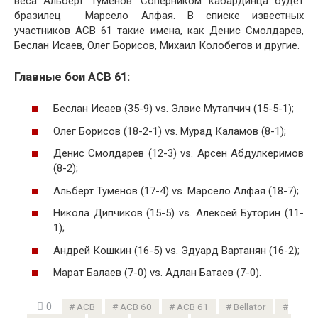
веса Альберт Туменов. Соперником кабардинца будет
бразилец Марсело Алфая. В списке известных
участников ACB 61 такие имена, как Денис Смолдарев,
Беслан Исаев, Олег Борисов, Михаил Колобегов и другие.
Главные бои ACB 61:
Беслан Исаев (35-9) vs. Элвис Мутапчич (15-5-1);
Олег Борисов (18-2-1) vs. Мурад Каламов (8-1);
Денис Смолдарев (12-3) vs. Арсен Абдулкеримов
(8-2);
Альберт Туменов (17-4) vs. Марсело Алфая (18-7);
Никола Дипчиков (15-5) vs. Алексей Буторин (11-
1);
Андрей Кошкин (16-5) vs. Эдуард Вартанян (16-2);
Марат Балаев (7-0) vs. Адлан Батаев (7-0).
0
ACB
ACB 60
ACB 61
Bellator