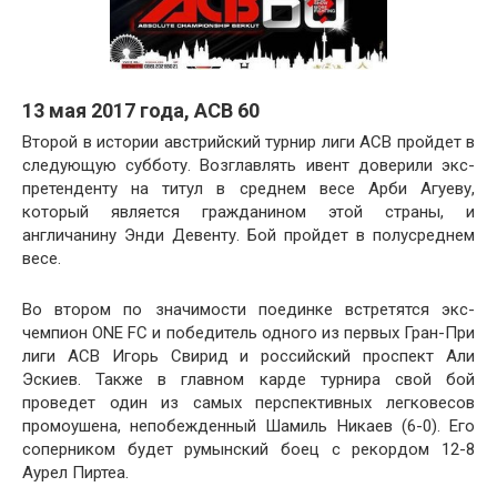
13 мая 2017 года, ACB 60
Второй в истории австрийский турнир лиги ACB пройдет в
следующую субботу. Возглавлять ивент доверили экс-
претенденту на титул в среднем весе Арби Агуеву,
который является гражданином этой страны, и
англичанину Энди Девенту. Бой пройдет в полусреднем
весе.
Во втором по значимости поединке встретятся экс-
чемпион ONE FC и победитель одного из первых Гран-При
лиги ACB Игорь Свирид и российский проспект Али
Эскиев. Также в главном карде турнира свой бой
проведет один из самых перспективных легковесов
промоушена, непобежденный Шамиль Никаев (6-0). Его
соперником будет румынский боец с рекордом 12-8
Аурел Пиртеа.