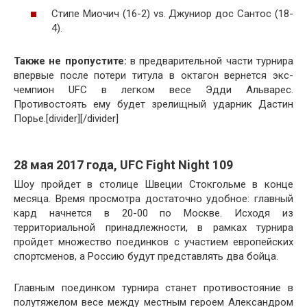
Стипе Миочич (16-2) vs. Джуниор дос Сантос (18-
4).
Также не пропустите:
в предварительной части турнира
впервые после потери титула в октагон вернется экс-
чемпион UFC в легком весе Эдди Альварес.
Противостоять ему будет зрелищный ударник Дастин
Порье.[divider][/divider]
28 мая 2017 года, UFC Fight Night 109
Шоу пройдет в столице Швеции Стокгольме в конце
месяца. Время просмотра достаточно удобное: главный
кард начнется в 20-00 по Москве. Исходя из
территориальной принадлежности, в рамках турнира
пройдет множество поединков с участием европейских
спортсменов, а Россию будут представлять два бойца.
Главным поединком турнира станет противостояние в
полутяжелом весе между местным героем Александром