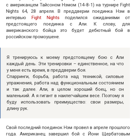
с американцем Тайсоном Нэмом (14-8-1) на турнире Fight
Nights 64, 28 апреля. В преддверии поединка Нэм в
интервью
Fight Nights
поделился ожиданиями от
предстоящего поединка с Али. К слову, для
американского бойца это будет дебютный бой в
российском промоушене.
Я тренируюсь к моему предстоящему бою с Али
каждый день. Эти тренировки – единственное, на что
у меня есть время, в преддверии боя.
Спарринги, борьба, работа над техникой, силовые
упражнения, работа над функциональным состоянием
и так далее. Али, в целом хороший боец, но он
маленький. А я гигант в наилегчайшем весе. Поэтому я
буду использовать преимущество: свои размеры,
длину рук.
Свой последний поединок Нэм провел в апреле прошлого
года. Американец завершил бой с Йони Щербатовым