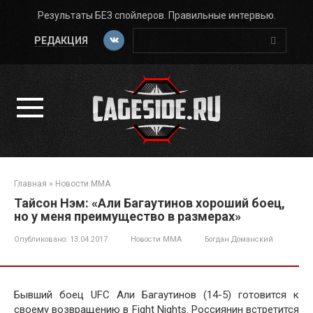
Перейти
Результаты БЕЗ спойлеров. Правильные интервью.
к
Поиск:
контенту
РЕДАКЦИЯ
Главная
»
Новости ММА
Тайсон Нэм: «Али Багаутинов хороший боец,
но у меня преимущество в размерах»
Опубликовано:
13.04.2017
Новости ММА
Богдан Доманский
Бывший боец UFC Али Багаутинов (14-5) готовится к
своему возвращению в Fight Nights. Россиянин встретится