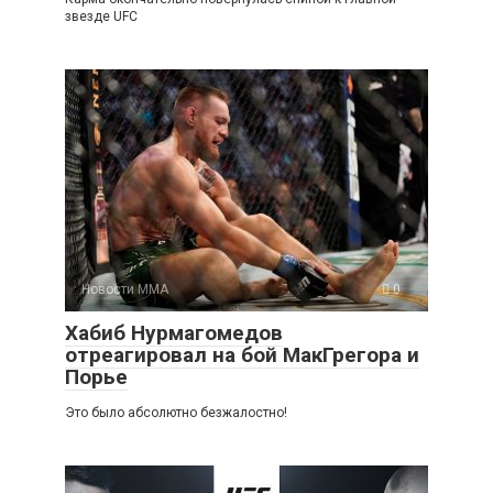
звезде UFC
Новости ММА
0
Хабиб Нурмагомедов
отреагировал на бой МакГрегора и
Порье
Это было абсолютно безжалостно!