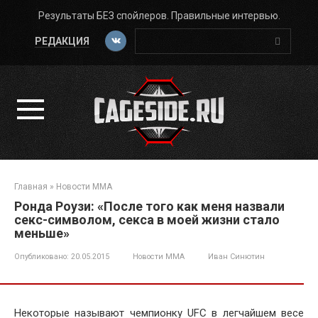
Перейти
Результаты БЕЗ спойлеров. Правильные интервью.
к
Поиск:
контенту
РЕДАКЦИЯ
Главная
»
Новости ММА
Ронда Роузи: «После того как меня назвали
секс-символом, секса в моей жизни стало
меньше»
Опубликовано:
20.05.2015
Новости ММА
Иван Синютин
Некоторые называют чемпионку UFC в легчайшем весе