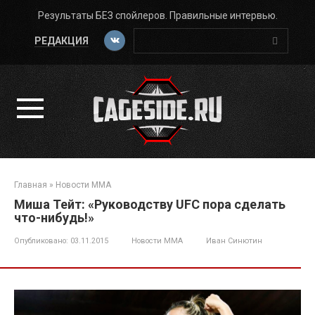
Перейти
Результаты БЕЗ спойлеров. Правильные интервью.
к
Поиск:
контенту
РЕДАКЦИЯ
Главная
»
Новости ММА
Миша Тейт: «Руководству UFC пора сделать
что-нибудь!»
Опубликовано:
03.11.2015
Новости ММА
Иван Синютин