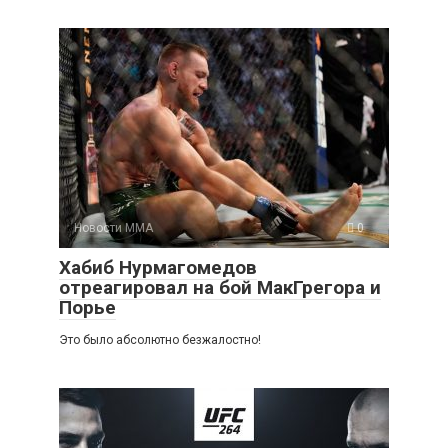
Новости ММА
0
Хабиб Нурмагомедов
отреагировал на бой МакГрегора и
Порье
Это было абсолютно безжалостно!