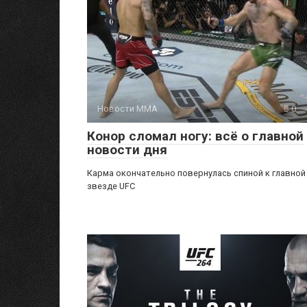
Новости ММА
0
Конор сломал ногу: всё о главной
новости дня
Карма окончательно повернулась спиной к главной
звезде UFC