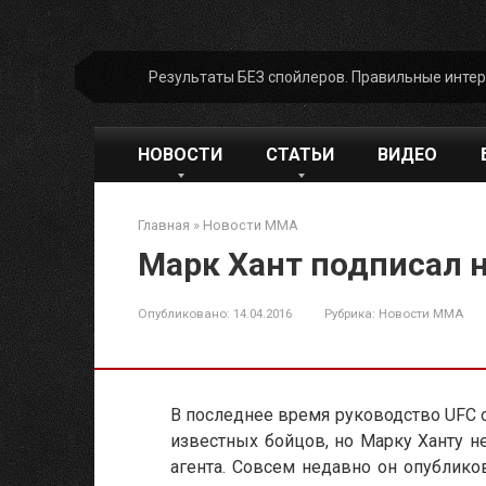
Перейти
Результаты БЕЗ спойлеров. Правильные инте
к
контенту
НОВОСТИ
СТАТЬИ
ВИДЕО
Главная
»
Новости ММА
Марк Хант подписал 
Опубликовано:
14.04.2016
Рубрика:
Новости ММА
В последнее время руководство UFC о
известных бойцов, но Марку Ханту н
агента. Совсем недавно он опублико