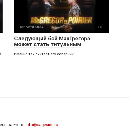
Новости ММА
0
Следующий бой МакГрегора
может стать титульным
а
Именно так считает его соперник
ь
сь на Email:
info@cageside.ru