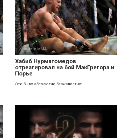
Новости ММА
0
Хабиб Нурмагомедов
отреагировал на бой МакГрегора и
Порье
Это было абсолютно безжалостно!