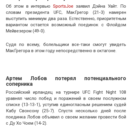
Об этом в интервью
SportsJoe
заявил Дэйна Уайт. По
словам президента UFC, МакГрегор (21-3) намерен
выступить минимум два раза. Естественно, приоритетным
вариантом остается возможный поединок с Флойдом
Мейвезером (49-0).
Судя по всему, болельщики все-таки смогут увидеть
МакГрегора в этом году непосредственно в октагоне.
Артем Лобов потерял потенциального
соперника
Российский ирландец на турнире UFC Fight Night 108
уравнял число побед и поражений в своем послужном
списке (13-13-1), уступив единогласным решением судей
Кабу Свонсону (25-7). Спустя несколько дней после
поединка Лобов объявил о своем желании провести бой
с Ду Хо Чоем (14-2).