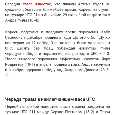
Сегодня
стало известно
, что планам Артема будет не
суждено сбыться в ближайшее время. Кореец выступит
на турнире UFC 214 в Анахайме, 29 июля. Чой встретится с
Андрэ Фили (16-4).
Кореец подходит к поединку после поражения Кабу
Свонсону в декабре прошлого года. До этого боя Ду Хо
вел серию из 12 побед, 3 из которых были одержаны в
UFC. Десять раз боец побеждал нокаутом. Фили
чередует победы и поражения, его рекорд в UFC – 4-3.
После тяжелого поражения эффектным нокаутом Яиру
Родригесу (10-1) в апреле прошлого года, Андрэ вернулся
в октябре, одержав победу над Хакраном Диасом (23-5-
1).
Череда травм в наилегчайшем весе UFC
Первой печальной новостью стала отмена поединка на
турнире UFC 211 между Серхио Петтисом (15-2) и Генри