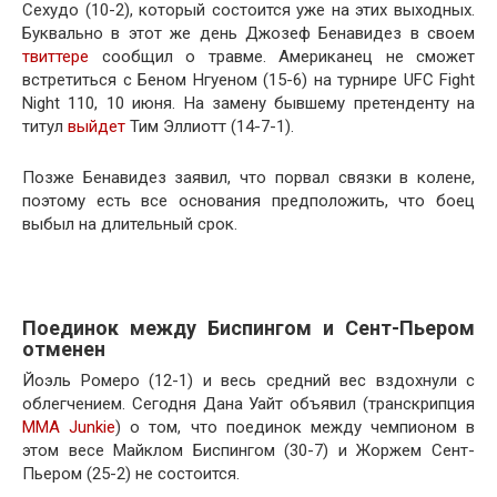
Сехудо (10-2), который состоится уже на этих выходных.
Буквально в этот же день Джозеф Бенавидез в своем
твиттере
сообщил о травме. Американец не сможет
встретиться с Беном Нгуеном (15-6) на турнире UFC Fight
Night 110, 10 июня. На замену бывшему претенденту на
титул
выйдет
Тим Эллиотт (14-7-1).
Позже Бенавидез заявил, что порвал связки в колене,
поэтому есть все основания предположить, что боец
выбыл на длительный срок.
Поединок между Биспингом и Сент-Пьером
отменен
Йоэль Ромеро (12-1) и весь средний вес вздохнули с
облегчением. Сегодня Дана Уайт объявил (транскрипция
MMA Junkie
) о том, что поединок между чемпионом в
этом весе Майклом Биспингом (30-7) и Жоржем Сент-
Пьером (25-2) не состоится.