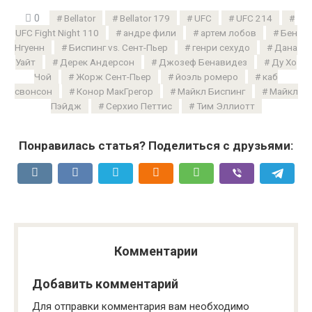
0
Bellator
Bellator 179
UFC
UFC 214
UFC Fight Night 110
андре фили
артем лобов
Бен
Нгуенн
Биспинг vs. Сент-Пьер
генри сехудо
Дана
Уайт
Дерек Андерсон
Джозеф Бенавидез
Ду Хо
Чой
Жорж Сент-Пьер
йоэль ромеро
каб
свонсон
Конор МакГрегор
Майкл Биспинг
Майкл
Пэйдж
Серхио Петтис
Тим Эллиотт
Понравилась статья? Поделиться с друзьями:
Комментарии
Добавить комментарий
Для отправки комментария вам необходимо