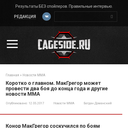
Перейти
Результаты БЕЗ спойлеров. Правильные интервью.
к
Поиск:
контенту
РЕДАКЦИЯ
Главная
»
Новости ММА
Коротко о главном. МакГрегор может
провести два боя до конца года и другие
новости ММА
Опубликовано:
12.05.2017
Новости ММА
Богдан Доманский
Конор МакГрегор соскучился по боям