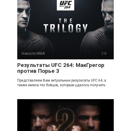
Новости ММА
0
Результаты UFC 264: МакГрегор
против Порье 3
Представляем Вам актуальные результаты UFC 64, а
также имена тех бойцов, которым удалось получить