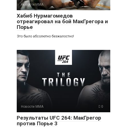
Новости ММА
0
Хабиб Нурмагомедов
отреагировал на бой МакГрегора и
Порье
Это было абсолютно безжалостно!
Новости ММА
0
Результаты UFC 264: МакГрегор
против Порье 3