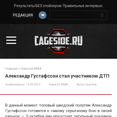
Перейти
Результаты БЕЗ спойлеров. Правильные интервью.
к
Поиск:
контенту
РЕДАКЦИЯ
Главная
»
Новости ММА
Александр Густафссон стал участником ДТП
Опубликовано:
14.09.2015
Новости ММА
Антон Сергеев
В данный момент топовый шведский полутяж Александр
Густафссон готовится к самому серьёзному бою в своей
карьере — 3 октября ему предстоит титульный поединок