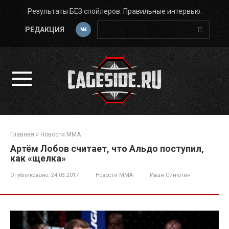
Перейти
Результаты БЕЗ спойлеров. Правильные интервью.
к
Поиск:
контенту
РЕДАКЦИЯ
Главная
»
Новости ММА
Артём Лобов считает, что Альдо поступил,
как «щелка»
Опубликовано:
24.03.2017
Новости ММА
Иван Синютин