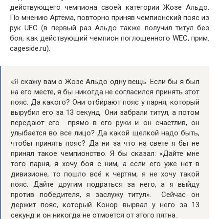
действующего чемпиона своей категории Жозе Альдо.
По мнению Артёма, повторно приняв чемпионский пояс из
рук UFC (в первый раз Альдо также получил титул без
боя, как действующий чемпион поглощенного WEC, прим.
cageside.ru).
«Я скажу вам о Жозе Альдо одну вещь. Если бы я был
на его месте, я бы никогда не согласился принять этот
пояс. Да какого? Они отбирают пояс у парня, который
вырубил его за 13 секунд. Они забрали титул, а потом
передают его прямо в его руки и он счастлив, он
улыбается во все лицо? Да какой щелкой надо быть,
чтобы принять пояс? Да ни за что на свете я бы не
принял такое чемпионство. Я бы сказал: «Дайте мне
того парня, я хочу боя с ним, а если его уже нет в
дивизионе, то пошло всё к чертям, я не хочу такой
пояс. Дайте другим подраться за него, а я выйду
против победителя, я заслужу титул». Сейчас он
держит пояс, который Конор вырвал у него за 13
секунд и он никогда не отмоется от этого пятна.