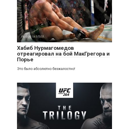
Новости ММА
0
Хабиб Нурмагомедов
отреагировал на бой МакГрегора и
Порье
Это было абсолютно безжалостно!