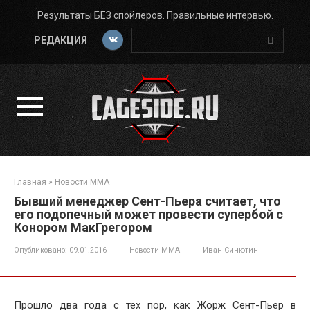
Перейти
Результаты БЕЗ спойлеров. Правильные интервью.
к
Поиск:
контенту
РЕДАКЦИЯ
Главная
»
Новости ММА
Бывший менеджер Сент-Пьера считает, что
его подопечный может провести супербой с
Конором МакГрегором
Опубликовано:
09.01.2016
Новости ММА
Иван Синютин
Прошло два года с тех пор, как Жорж Сент-Пьер в