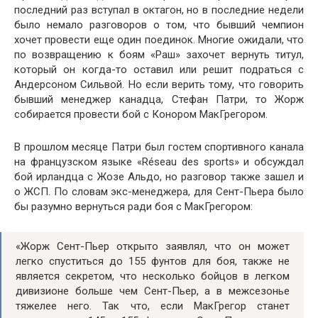
последний раз вступал в октагон, но в последние недели
было немало разговоров о том, что бывший чемпион
хочет провести еще один поединок. Многие ожидали, что
по возвращению к боям «Раш» захочет вернуть титул,
который он когда-то оставил или решит подраться с
Андерсоном Сильвой. Но если верить тому, что говорить
бывший менеджер канадца, Стефан Патри, то Жорж
собирается провести бой с Конором МакГрегором.
В прошлом месяце Патри был гостем спортивного канала
на французском языке «Réseau des sports» и обсуждал
бой ирландца с Жозе Альдо, но разговор также зашел и
о ЖСП. По словам экс-менеджера, для Сент-Пьера было
бы разумно вернуться ради боя с МакГрегором:
«Жорж Сент-Пьер открыто заявлял, что он может
легко спуститься до 155 фунтов для боя, также не
является секретом, что несколько бойцов в легком
дивизионе больше чем Сент-Пьер, а в межсезонье
тяжелее него. Так что, если МакГрегор станет