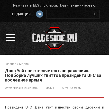
Перейти
Результаты БЕЗ спойлеров. Правильные интервью.
к
Поиск:
контенту
РЕДАКЦИЯ
Главная
»
Медиа
Дана Уайт не стесняется в выражениях.
Подборка лучших твиттов президента UFC за
последнее время
Опубликовано:
23.07.2015
Медиа
Антон Сергеев
Президент UFC Дана Уайт известен своим дерзким и