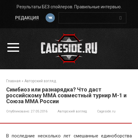
Перейти
Результаты БЕЗ спойлеров. Правильные интервью.
к
Поиск:
контенту
РЕДАКЦИЯ
Главная
»
Авторский взгляд
Симбиоз или разнарядка? Что даст
российскому ММА совместный турнир M-1 и
Союза ММА России
Опубликовано:
27.05.2016
Авторский взгляд
Cageside.ru
В последние несколько лет смешанные единоборства