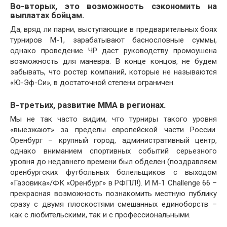
Во-вторых, это возможность сэкономить на
выплатах бойцам.
Да, вряд ли парни, выступающие в предварительных боях
турниров М-1, зарабатывают баснословные суммы,
однако проведение ЧР даст руководству промоушена
возможность для маневра. В конце концов, не будем
забывать, что ростер компаний, которые не называются
«Ю-Эф-Си», в достаточной степени ограничен.
В-третьих, развитие ММА в регионах.
Мы не так часто видим, что турниры такого уровня
«выезжают» за пределы европейской части России.
Оренбург – крупный город, административный центр,
однако вниманием спортивных событий серьезного
уровня до недавнего времени был обделен (поздравляем
оренбургских футбольных болельщиков с выходом
«Газовика»/ФК «Оренбург» в РФПЛ!). И M-1 Challenge 66 –
прекрасная возможность познакомить местную публику
сразу с двумя плоскостями смешанных единоборств –
как с любительскими, так и с профессиональными.