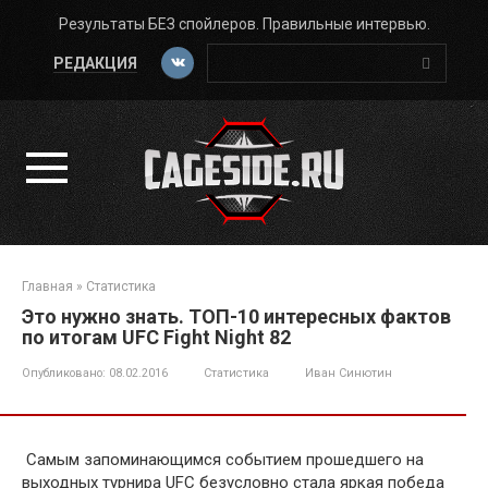
Перейти
Результаты БЕЗ спойлеров. Правильные интервью.
к
Поиск:
контенту
РЕДАКЦИЯ
Главная
»
Статистика
Это нужно знать. ТОП-10 интересных фактов
по итогам UFC Fight Night 82
Опубликовано:
08.02.2016
Статистика
Иван Синютин
Самым запоминающимся событием прошедшего на
выходных турнира UFC безусловно стала яркая победа