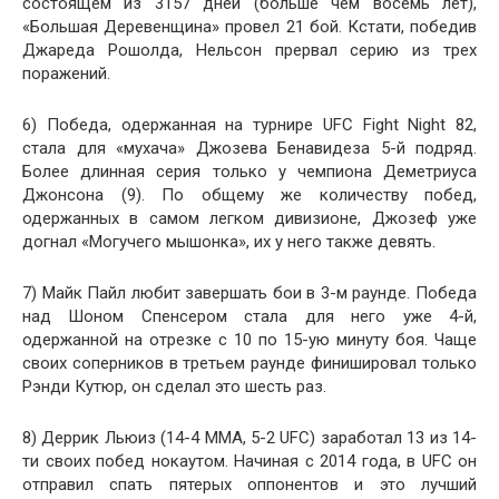
состоящем из 3157 дней (больше чем восемь лет),
«Большая Деревенщина» провел 21 бой. Кстати, победив
Джареда Рошолда, Нельсон прервал серию из трех
поражений.
6) Победа, одержанная на турнире UFC Fight Night 82,
стала для «мухача» Джозева Бенавидеза 5-й подряд.
Более длинная серия только у чемпиона Деметриуса
Джонсона (9). По общему же количеству побед,
одержанных в самом легком дивизионе, Джозеф уже
догнал «Могучего мышонка», их у него также девять.
7) Майк Пайл любит завершать бои в 3-м раунде. Победа
над Шоном Спенсером стала для него уже 4-й,
одержанной на отрезке с 10 по 15-ую минуту боя. Чаще
своих соперников в третьем раунде финишировал только
Рэнди Кутюр, он сделал это шесть раз.
8) Деррик Льюиз (14-4 MMA, 5-2 UFC) заработал 13 из 14-
ти своих побед нокаутом. Начиная с 2014 года, в UFC он
отправил спать пятерых оппонентов и это лучший