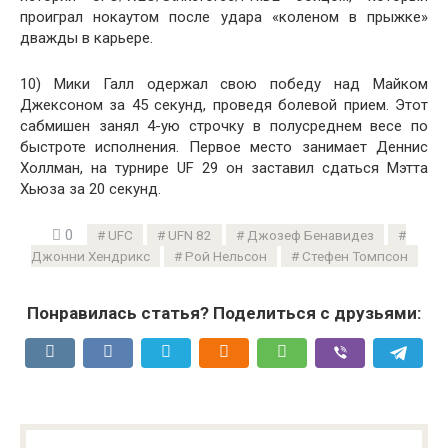
проиграл нокаутом после удара «коленом в прыжке»
дважды в карьере.
10) Мики Галл одержал свою победу над Майком
Джексоном за 45 секунд, проведя болевой прием. Этот
сабмишен занял 4-ую строчку в полусреднем весе по
быстроте исполнения. Первое место занимает Деннис
Холлман, на турнире UF 29 он заставил сдаться Мэтта
Хьюза за 20 секунд.
0
UFC
UFN 82
Джозеф Бенавидез
Джонни Хендрикс
Рой Нельсон
Стефен Томпсон
Понравилась статья? Поделиться с друзьями: