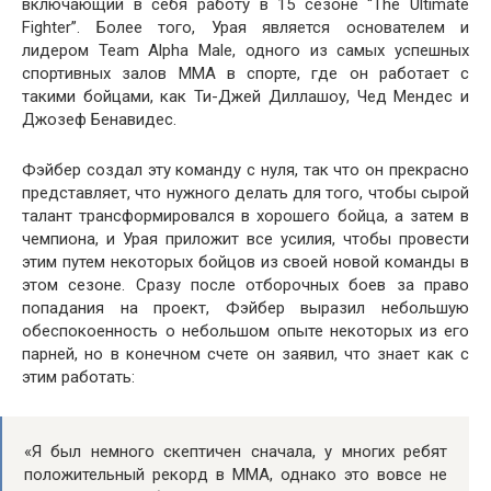
включающий в себя работу в 15 сезоне “The Ultimate
Fighter”. Более того, Урая является основателем и
лидером Team Alpha Male, одного из самых успешных
спортивных залов ММА в спорте, где он работает с
такими бойцами, как Ти-Джей Диллашоу, Чед Мендес и
Джозеф Бенавидес.
Фэйбер создал эту команду с нуля, так что он прекрасно
представляет, что нужного делать для того, чтобы сырой
талант трансформировался в хорошего бойца, а затем в
чемпиона, и Урая приложит все усилия, чтобы провести
этим путем некоторых бойцов из своей новой команды в
этом сезоне. Сразу после отборочных боев за право
попадания на проект, Фэйбер выразил небольшую
обеспокоенность о небольшом опыте некоторых из его
парней, но в конечном счете он заявил, что знает как с
этим работать:
«Я был немного скептичен сначала, у многих ребят
положительный рекорд в ММА, однако это вовсе не