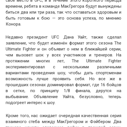
свое место в UFC, и в течение этого короткого периода
времени, ребята в команде МакГрегора будут вынуждены
биться два или три раза, так что оставаться здоровым и
быть готовым к бою — это основа успеха, по мнению
Конора.
Недавно президент UFC Дана Уайт, также сделал
заявление, что будет изменён формат этого сезона The
Ultimate Fighter и он объявит о нем в ближайшей серии,
чем вызовет шок у всех участников и тренеров. На
протяжении многих лет, The Ultimate Fighter
экспериментировал с несколькими различными
вариантами проведения шоу, чтобы дать спортсменам
возможность лучше проявить себя. Но все же в
прошедших сезонах доминировал формат, где 16 бойцов
в сетке, по принципу 1/8 финала, дерутся на
выбывание. Объявление Уайта, безусловно, теперь
подогреет интерес к шоу.
Кроме того, нас ожидает очередная качественная серия
взаимного стеба между МакГрегором и Фэйбером. Два