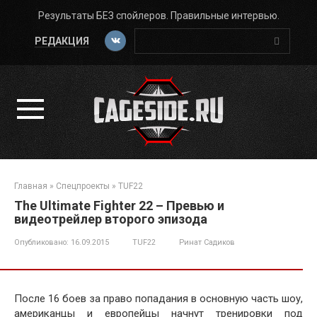
Перейти
Результаты БЕЗ спойлеров. Правильные интервью.
к
Поиск:
контенту
РЕДАКЦИЯ
Главная
»
Спецпроекты
»
TUF22
The Ultimate Fighter 22 – Превью и
видеотрейлер второго эпизода
Опубликовано:
16.09.2015
TUF22
Ринат Садиков
После 16 боев за право попадания в основную часть шоу,
американцы и европейцы начнут тренировки под