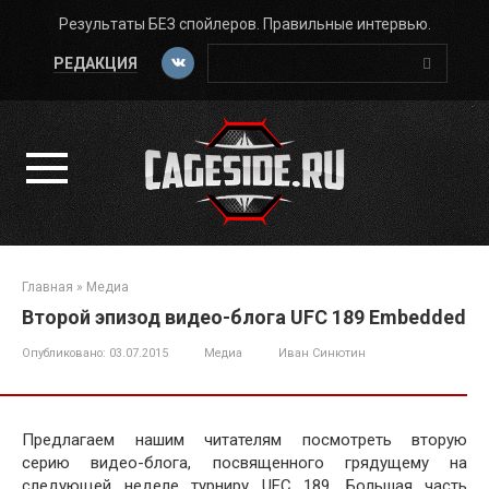
Перейти
Результаты БЕЗ спойлеров. Правильные интервью.
к
Поиск:
контенту
РЕДАКЦИЯ
Главная
»
Медиа
Второй эпизод видео-блога UFC 189 Embedded
Опубликовано:
03.07.2015
Медиа
Иван Синютин
Предлагаем нашим читателям посмотреть вторую
серию видео-блога, посвященного грядущему на
следующей неделе турниру UFC 189. Большая часть