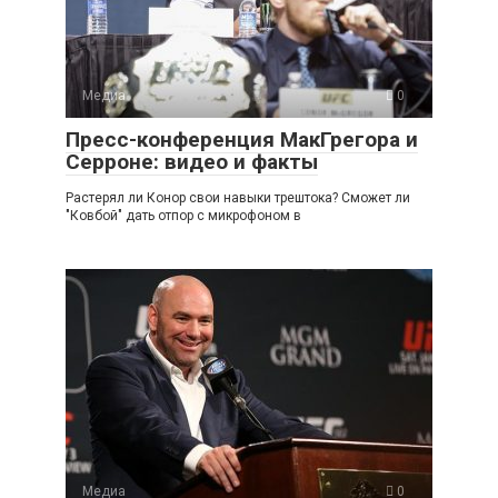
Медиа
0
Пресс-конференция МакГрегора и
Серроне: видео и факты
Растерял ли Конор свои навыки трештока? Сможет ли
"Ковбой" дать отпор с микрофоном в
Медиа
0