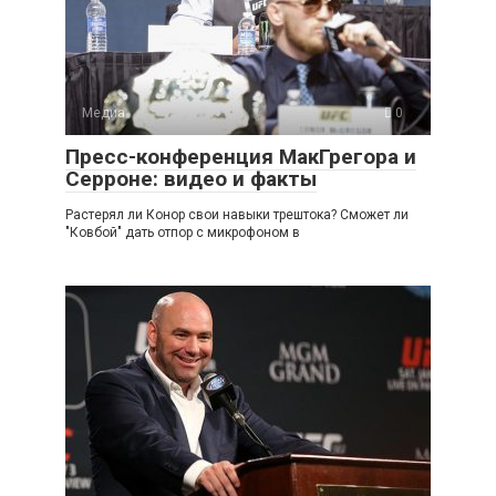
Медиа
0
Пресс-конференция МакГрегора и
Серроне: видео и факты
Растерял ли Конор свои навыки трештока? Сможет ли
"Ковбой" дать отпор с микрофоном в