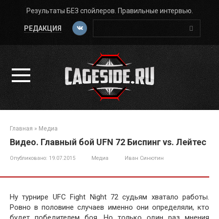
Перейти
Результаты БЕЗ спойлеров. Правильные интервью.
к
Поиск:
контенту
РЕДАКЦИЯ
Главная
»
Медиа
Видео. Главный бой UFN 72 Биспинг vs. Лейтес
Опубликовано:
19.07.2015
Медиа
Иван Синютин
Ну турнире UFC Fight Night 72 судьям хватало работы.
Ровно в половине случаев именно они определяли, кто
будет победителем боя. Но только один раз мнения