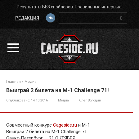
Перейти
Результаты БЕЗ спойлеров. Правильные интервью.
к
Поиск:
контенту
РЕДАКЦИЯ
Главная
»
Медиа
Выиграй 2 билета на M-1 Challenge 71!
Опубликовано:
14.10.2016
Медиа
Олег Володин
Совместный конкурс
Cageside.ru
и M-1
Выиграй 2 билета на M-1 Challenge 71
Санкт-Петербург — 21 ОКТЯБРЯ