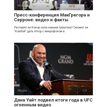
Медиа
0
Пресс-конференция МакГрегора и
Серроне: видео и факты
Растерял ли Конор свои навыки трештока? Сможет ли
"Ковбой" дать отпор с микрофоном в
Медиа
0
Дана Уайт подвел итоги года в UFC
огненным видео