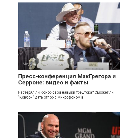
Медиа
0
Пресс-конференция МакГрегора и
Серроне: видео и факты
Растерял ли Конор свои навыки трештока? Сможет ли
"Ковбой" дать отпор с микрофоном в