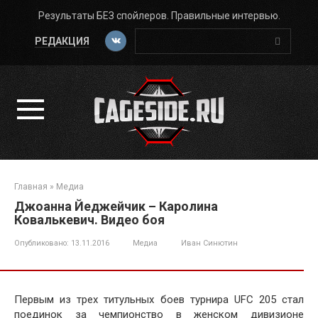
Перейти
Результаты БЕЗ спойлеров. Правильные интервью.
к
Поиск:
контенту
РЕДАКЦИЯ
Главная
»
Медиа
Джоанна Йеджейчик – Каролина
Ковалькевич. Видео боя
Опубликовано:
13.11.2016
Медиа
Иван Синютин
Первым из трех титульных боев турнира UFC 205 стал
поединок за чемпионство в женском дивизионе