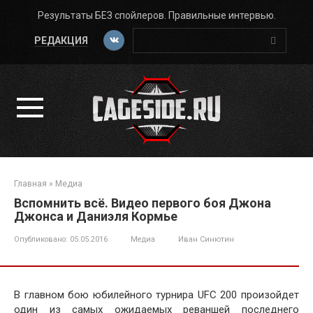
Перейти
Результаты БЕЗ спойлеров. Правильные интервью.
к
Поиск:
контенту
РЕДАКЦИЯ
Главная
»
Медиа
Вспомнить всё. Видео первого боя Джона
Джонса и Даниэля Кормье
Опубликовано:
05.05.2016
Медиа
Иван Синютин
В главном бою юбилейного турнира UFC 200 произойдет
один из самых ожидаемых реваншей последнего