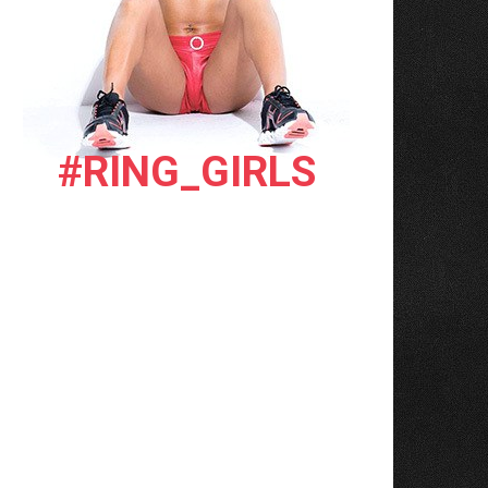
#RING_GIRLS