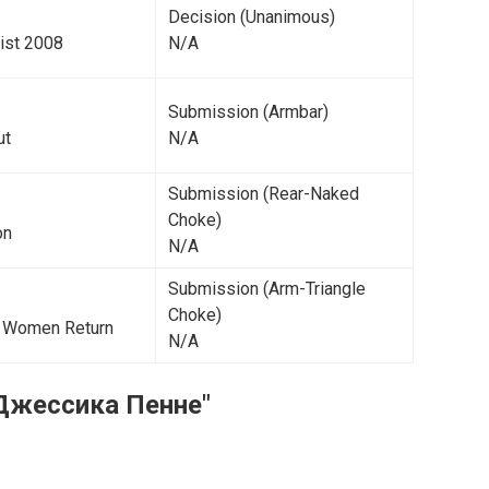
Decision (Unanimous)
Fist 2008
N/A
Submission (Armbar)
ut
N/A
Submission (Rear-Naked
Choke)
on
N/A
Submission (Arm-Triangle
Choke)
 Women Return
N/A
Джессика Пенне"