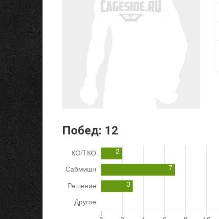
Побед:
12