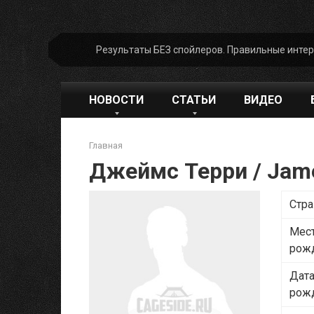
Перейти
Результаты БЕЗ спойлеров. Правильные инте
к
контенту
НОВОСТИ
СТАТЬИ
ВИДЕО
Главная
Джеймс Терри / Jam
Стра
Мес
рож
Дат
рож