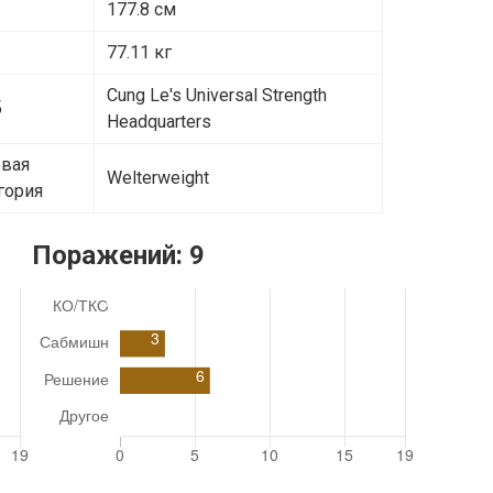
т
177.8 см
77.11 кг
Cung Le's Universal Strength
б
Headquarters
овая
Welterweight
гория
Поражений:
9