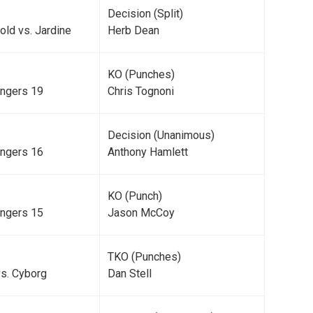
Decision (Split)
old vs. Jardine
Herb Dean
KO (Punches)
engers 19
Chris Tognoni
Decision (Unanimous)
engers 16
Anthony Hamlett
KO (Punch)
engers 15
Jason McCoy
TKO (Punches)
vs. Cyborg
Dan Stell