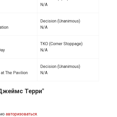
N/A
Decision (Unanimous)
ation
N/A
TKO (Corner Stoppage)
Day
N/A
Decision (Unanimous)
at The Pavilion
N/A
Джеймс Терри"
имо
авторизоваться
.