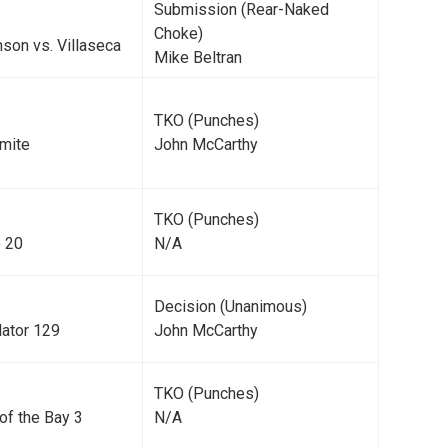
Submission (Rear-Naked
Choke)
mson vs. Villaseca
Mike Beltran
TKO (Punches)
amite
John McCarthy
TKO (Punches)
 20
N/A
Decision (Unanimous)
lator 129
John McCarthy
TKO (Punches)
 of the Bay 3
N/A