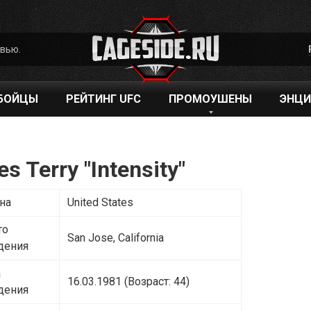
рвью.
БОЙЦЫ
РЕЙТИНГ UFC
ПРОМОУШЕНЫ
ЭНЦИ
es Terry
"Intensity"
на
United States
то
San Jose, California
дения
а
16.03.1981 (Возраст: 44)
дения