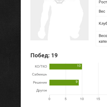
Рос
Вес
Клу
Вес
кате
Побед:
19