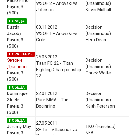
Paulo Filho
WSOF 2 - Arlovski vs.
(Unanimous)
Раунд 3
Johnson
Kevin Mulhall
(5:00)
ПОБЕДА
Dustin
03.11.2012
Decision
Jacoby
WSOF 1 - Arlovski vs.
(Unanimous)
Раунд 3
Cole
Herb Dean
(5:00)
ПОРАЖЕНИЕ
25.05.2012
Энтони
Decision
Titan FC 22 - Titan
Джонсон
(Unanimous)
Fighting Championship
Раунд 3
Chuck Wolfe
22
(5:00)
ПОБЕДА
Dominique
22.01.2012
Decision
Steele
Pure MMA - The
(Unanimous)
Раунд 3
Beginning
Keith Peterson
(5:00)
ПОБЕДА
27.05.2011
Jeremy May
TKO (Punches)
SF 15 - Villasenor vs.
Раунд 3
N/A