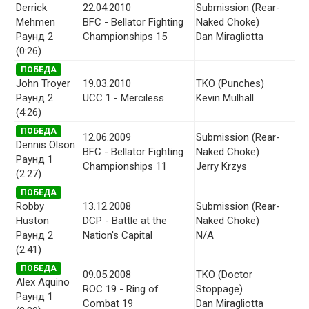
Derrick
22.04.2010
Submission (Rear-
Mehmen
BFC - Bellator Fighting
Naked Choke)
Раунд 2
Championships 15
Dan Miragliotta
(0:26)
ПОБЕДА
John Troyer
19.03.2010
TKO (Punches)
Раунд 2
UCC 1 - Merciless
Kevin Mulhall
(4:26)
ПОБЕДА
12.06.2009
Submission (Rear-
Dennis Olson
BFC - Bellator Fighting
Naked Choke)
Раунд 1
Championships 11
Jerry Krzys
(2:27)
ПОБЕДА
Robby
13.12.2008
Submission (Rear-
Huston
DCP - Battle at the
Naked Choke)
Раунд 2
Nation's Capital
N/A
(2:41)
ПОБЕДА
09.05.2008
TKO (Doctor
Alex Aquino
ROC 19 - Ring of
Stoppage)
Раунд 1
Combat 19
Dan Miragliotta