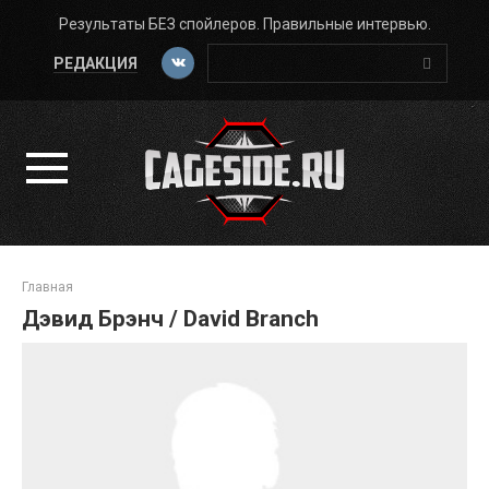
Перейти
Результаты БЕЗ спойлеров. Правильные интервью.
к
Поиск:
контенту
РЕДАКЦИЯ
Главная
Дэвид Брэнч / David Branch