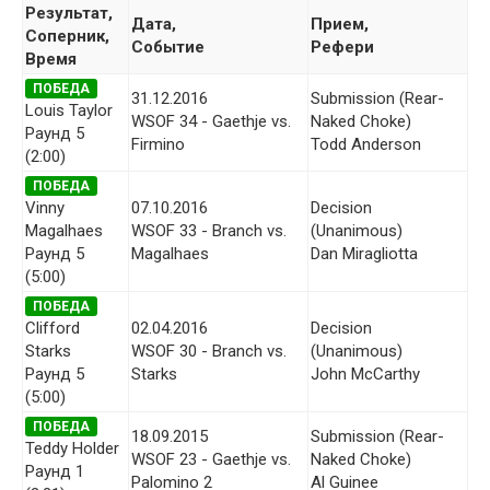
Результат,
Дата,
Прием,
Соперник,
Событие
Рефери
Время
ПОБЕДА
31.12.2016
Submission (Rear-
Louis Taylor
WSOF 34 - Gaethje vs.
Naked Choke)
Раунд 5
Firmino
Todd Anderson
(2:00)
ПОБЕДА
Vinny
07.10.2016
Decision
Magalhaes
WSOF 33 - Branch vs.
(Unanimous)
Раунд 5
Magalhaes
Dan Miragliotta
(5:00)
ПОБЕДА
Clifford
02.04.2016
Decision
Starks
WSOF 30 - Branch vs.
(Unanimous)
Раунд 5
Starks
John McCarthy
(5:00)
ПОБЕДА
18.09.2015
Submission (Rear-
Teddy Holder
WSOF 23 - Gaethje vs.
Naked Choke)
Раунд 1
Palomino 2
Al Guinee