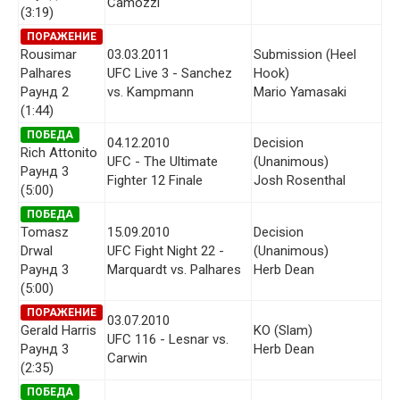
Camozzi
(3:19)
ПОРАЖЕНИЕ
Rousimar
03.03.2011
Submission (Heel
Palhares
UFC Live 3 - Sanchez
Hook)
Раунд 2
vs. Kampmann
Mario Yamasaki
(1:44)
ПОБЕДА
04.12.2010
Decision
Rich Attonito
UFC - The Ultimate
(Unanimous)
Раунд 3
Fighter 12 Finale
Josh Rosenthal
(5:00)
ПОБЕДА
Tomasz
15.09.2010
Decision
Drwal
UFC Fight Night 22 -
(Unanimous)
Раунд 3
Marquardt vs. Palhares
Herb Dean
(5:00)
ПОРАЖЕНИЕ
03.07.2010
Gerald Harris
KO (Slam)
UFC 116 - Lesnar vs.
Раунд 3
Herb Dean
Carwin
(2:35)
ПОБЕДА