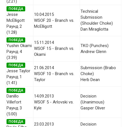
(2:21)
ПОБЕДА
Technical
Jesse
10.04.2015
Submission
McElligott
WSOF 20 - Branch vs.
(Shoulder Choke)
Раунд 2
McElligott
Dan Miragliotta
(1:28)
ПОБЕДА
15.11.2014
Yushin Okami
TKO (Punches)
WSOF 15 - Branch vs.
Раунд 4
Andrew Glenn
Okami
(3:39)
ПОБЕДА
21.06.2014
Submission (Brabo
Jesse Taylor
WSOF 10 - Branch vs.
Choke)
Раунд 1
Taylor
Herb Dean
(1:41)
ПОБЕДА
Danillo
14.09.2013
Decision
Villefort
WSOF 5 - Arlovski vs.
(Unanimous)
Раунд 3
Kyle
Gasper Oliver
(5:00)
ПОБЕДА
23.03.2013
Decision